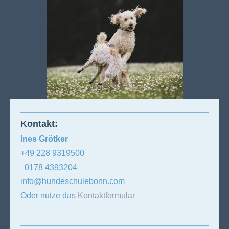
Kontakt:
Ines Grötker
+49 228 9319500
0178 4393204
info@hundeschulebonn.com
Oder nutze das
Kontaktformular