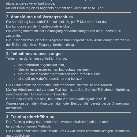
etwas anderes vereinbart wurde.
Mit der Buchung eines Angebots erkennt der Kunde diese AGB an.
2. Anmeldung und Vertragsschluss
Die Anmeldung kann schriftlich, telefonisch, per E-Mail oder über das
Buchungssystem der Hundeschule erfolgen.
Ein Vertrag kommt mit der Bestätigung der Anmeldung durch die Hundeschule
zustande.
Die Teilnehmerzahl einzelner Angebote kann begrenzt sein. Anmeldungen werden in
der Reihenfolge ihres Eingangs berücksichtigt.
3. Teilnahmevoraussetzungen
Teilnehmen dürfen ausschließlich Hunde,
die behördlich angemeldet sind,
über einen altersgerechten Impfschutz verfügen,
frei von ansteckenden Krankheiten oder Parasiten sind,
eine gültige Haftpflichtversicherung besitzen.
Die Hundeschule ist berechtigt, entsprechende Nachweise anzufordern.
Läufige Hündinnen sind vor dem Training mitzuteilen. Ob eine Teilnahme möglich ist,
entscheidet die Hundeschule im Einzelfall.
Der Kunde verpflichtet sich, bekannte Verhaltensauffälligkeiten (z. B.
Aggressionsverhalten, Angstverhalten oder Beißvorfälle) bereits bei der Anmeldung
mitzuteilen.
4. Trainingsdurchführung
Das Training erfolgt nach modernen, wissenschaftlich fundierten und
tierschutzkonformen Methoden.
Die Hundeschule lehnt den Einsatz von Gewalt sowie tierschutzwidrigen Hilfsmitteln
ausdrücklich ab.