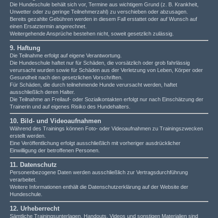
Die Hundeschule behält sich vor, Termine aus wichtigem Grund (z. B. Krankheit,
Unwetter oder zu geringe Teilnehmerzahl) zu verschieben oder abzusagen.
Bereits gezahlte Gebühren werden in diesem Fall erstattet oder auf Wunsch auf
einen Ersatztermin angerechnet.
Weitergehende Ansprüche bestehen nicht, soweit gesetzlich zulässig.
9. Haftung
Die Teilnahme erfolgt auf eigene Verantwortung.
Die Hundeschule haftet nur für Schäden, die vorsätzlich oder grob fahrlässig
verursacht wurden sowie für Schäden aus der Verletzung von Leben, Körper oder
Gesundheit nach den gesetzlichen Vorschriften.
Für Schäden, die durch teilnehmende Hunde verursacht werden, haftet
ausschließlich deren Halter.
Die Teilnahme an Freilauf- oder Sozialkontakten erfolgt nur nach Einschätzung der
Trainerin und auf eigenes Risiko des Hundehalters.
10. Bild- und Videoaufnahmen
Während des Trainings können Foto- oder Videoaufnahmen zu Trainingszwecken
erstellt werden.
Eine Veröffentlichung erfolgt ausschließlich mit vorheriger ausdrücklicher
Einwilligung der betroffenen Personen.
11. Datenschutz
Personenbezogene Daten werden ausschließlich zur Vertragsdurchführung
verarbeitet.
Weitere Informationen enthält die Datenschutzerklärung auf der Website der
Hundeschule.
12. Urheberrecht
Sämtliche Trainingsunterlagen, Handouts, Videos und sonstigen Materialien sind