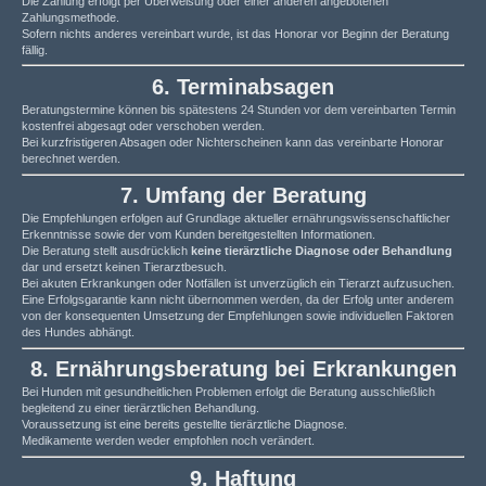
Die Zahlung erfolgt per Überweisung oder einer anderen angebotenen
Zahlungsmethode.
Sofern nichts anderes vereinbart wurde, ist das Honorar vor Beginn der Beratung
fällig.
6. Terminabsagen
Beratungstermine können bis spätestens 24 Stunden vor dem vereinbarten Termin
kostenfrei abgesagt oder verschoben werden.
Bei kurzfristigeren Absagen oder Nichterscheinen kann das vereinbarte Honorar
berechnet werden.
7. Umfang der Beratung
Die Empfehlungen erfolgen auf Grundlage aktueller ernährungswissenschaftlicher
Erkenntnisse sowie der vom Kunden bereitgestellten Informationen.
Die Beratung stellt ausdrücklich
keine tierärztliche Diagnose oder Behandlung
dar und ersetzt keinen Tierarztbesuch.
Bei akuten Erkrankungen oder Notfällen ist unverzüglich ein Tierarzt aufzusuchen.
Eine Erfolgsgarantie kann nicht übernommen werden, da der Erfolg unter anderem
von der konsequenten Umsetzung der Empfehlungen sowie individuellen Faktoren
des Hundes abhängt.
8. Ernährungsberatung bei Erkrankungen
Bei Hunden mit gesundheitlichen Problemen erfolgt die Beratung ausschließlich
begleitend zu einer tierärztlichen Behandlung.
Voraussetzung ist eine bereits gestellte tierärztliche Diagnose.
Medikamente werden weder empfohlen noch verändert.
9. Haftung