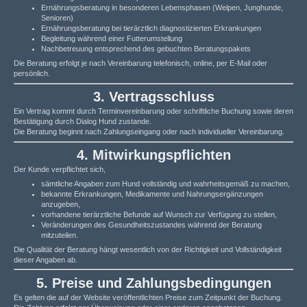
Ernährungsberatung in besonderen Lebensphasen (Welpen, Junghunde,
Senioren)
Ernährungsberatung bei tierärztlich diagnostizierten Erkrankungen
Begleitung während einer Futterumstellung
Nachbetreuung entsprechend des gebuchten Beratungspakets
Die Beratung erfolgt je nach Vereinbarung telefonisch, online, per E-Mail oder
persönlich.
3. Vertragsschluss
Ein Vertrag kommt durch Terminvereinbarung oder schriftliche Buchung sowie deren
Bestätigung durch Dialog Hund zustande.
Die Beratung beginnt nach Zahlungseingang oder nach individueller Vereinbarung.
4. Mitwirkungspflichten
Der Kunde verpflichtet sich,
sämtliche Angaben zum Hund vollständig und wahrheitsgemäß zu machen,
bekannte Erkrankungen, Medikamente und Nahrungsergänzungen
anzugeben,
vorhandene tierärztliche Befunde auf Wunsch zur Verfügung zu stellen,
Veränderungen des Gesundheitszustandes während der Beratung
mitzuteilen.
Die Qualität der Beratung hängt wesentlich von der Richtigkeit und Vollständigkeit
dieser Angaben ab.
5. Preise und Zahlungsbedingungen
Es gelten die auf der Website veröffentlichten Preise zum Zeitpunkt der Buchung.