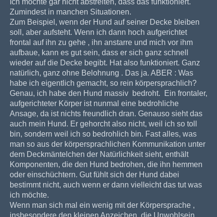
Ich möchte gar nicht abstreiten, dass das funktioniert.
Zumindest in manchen Situationen.
Zum Beispiel, wenn der Hund auf seiner Decke bleiben
soll, aber aufsteht. Wenn ich dann hoch aufgerichtet
frontal auf ihn zu gehe , ihn anstarre und mich vor ihm
aufbaue, kann es gut sein, dass er sich ganz schnell
wieder auf die Decke begibt. Hat also funktioniert. Ganz
natürlich, ganz ohne Belohnung . Das ja. ABER : Was
habe ich eigentlich gemacht, so rein körpersprachlich?
Genau, ich habe den Hund massiv bedroht. Ein frontaler,
aufgerichteter Körper ist nunmal eine bedrohliche
Ansage, da ist nichts freundlich dran. Genauso sieht das
auch mein Hund. Er gehorcht also nicht, weil ich so toll
bin, sondern weil ich so bedrohlich bin. Fast alles, was
man so aus der körpersprachlichen Kommunikation unter
dem Deckmäntelchen der Natürlichkeit sieht, enthält
Komponenten, die den Hund bedrohen, die ihn hemmen
oder einschüchtern. Gut fühlt sich der Hund dabei
bestimmt nicht, auch wenn er dann vielleicht das tut was
ich möchte.
Wenn man sich mal ein wenig mit der Körpersprache ,
insbesondere den kleinen Anzeichen, die Unwohlsein